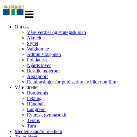
Veksle
navigasjon
Om oss
Våre verdier og strategisk plan
Aktuelt
Styret
Valgkomite
Administrasjonen
Politiattest
Njårds lover
Bestille møterom
Årsrapport
Retningslinjer for publisering av bilder og film
Våre idretter
Bordtennis
Fekting
Håndball
Langrenn
Rytmisk gymnastikk
Tennis
Turn
Medlemskap/bli medlem
Trygg idrett