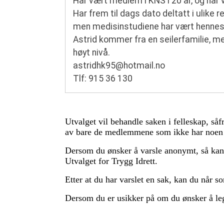
Har vært medlem i KNS i 20 år, og har væ
Har frem til dags dato deltatt i ulike r
men medisinstudiene har vært hennes 
Astrid kommer fra en seilerfamilie, m
høyt nivå.
astridhk95@hotmail.no
Tlf: 915 36 130
Utvalget vil behandle saken i felleskap, så
av bare de medlemmene som ikke har noen s
Dersom du ønsker å varsle anonymt, så kan d
Utvalget for Trygg Idrett.
Etter at du har varslet en sak, kan du når s
Dersom du er usikker på om du ønsker å leg