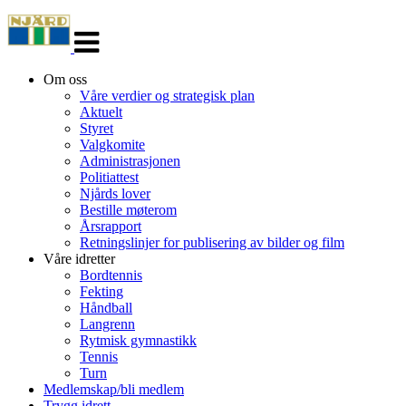
Veksle
navigasjon
Om oss
Våre verdier og strategisk plan
Aktuelt
Styret
Valgkomite
Administrasjonen
Politiattest
Njårds lover
Bestille møterom
Årsrapport
Retningslinjer for publisering av bilder og film
Våre idretter
Bordtennis
Fekting
Håndball
Langrenn
Rytmisk gymnastikk
Tennis
Turn
Medlemskap/bli medlem
Trygg idrett