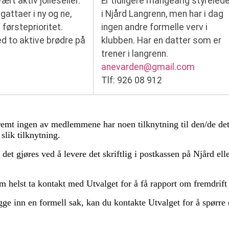
rt aktiv jolleseiler.
Er tidligere mangeårig styreled
egattaer i ny og ne,
i Njård Langrenn, men har i dag
førsteprioritet.
ingen andre formelle verv i
ed to aktive brødre på
klubben. Har en datter som er
trener i langrenn.
anevarden@gmail.com
Tlf: 926 08 912
fremt ingen av medlemmene har noen tilknytning til den/de det 
lik tilknytning.
et gjøres ved å levere det skriftlig i postkassen på Njård ell
om helst ta kontakt med Utvalget for å få rapport om fremdrift 
ge inn en formell sak, kan du kontakte Utvalget for å spørre