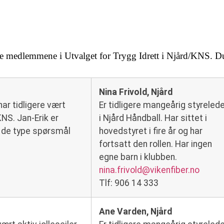
e medlemmene i Utvalget for Trygg Idrett i Njård/KNS. Du k
Nina Frivold, Njård
har tidligere vært
Er tidligere mangeårig styreled
NS. Jan-Erik er
i Njård Håndball. Har sittet i
d de type spørsmål
hovedstyret i fire år og har
fortsatt den rollen. Har ingen
egne barn i klubben.
nina.frivold@vikenfiber.no
Tlf: 906 14 333
Ane Varden, Njård