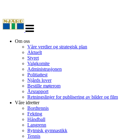
Veksle
navigasjon
Om oss
Våre verdier og strategisk plan
Aktuelt
Styret
Valgkomite
Administrasjonen
Politiattest
Njårds lover
Bestille møterom
Årsrapport
Retningslinjer for publisering av bilder og film
Våre idretter
Bordtennis
Fekting
Håndball
Langrenn
Rytmisk gymnastikk
Tennis