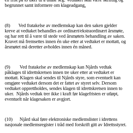
begrunnet samt informere om klageadgang
.
(8) Ved fratakelse av medlemskap kan den saken gjelder
kreve at vedtaket behandles av ordinært/ekstraordinært årsmøte,
og har rett til å være til stede ved årsmøtets behandling av saken.
Kravet må fremsettes innen én uke etter at vedtaket er mottatt, og
årsmøtet må deretter avholdes innen én måned.
(9) Ved fratakelse av medlemskap kan Njårds vedtak
påklages til idrettskretsen innen tre uker etter at vedtaket er
mottatt. Klagen skal sendes til Njårds styre, som eventuelt kan
omgjøre vedtaket dersom det er fattet av styret selv. Dersom
vedtaket opprettholdes, sendes klagen til idrettskretsen innen to
uker. Njårds vedtak trer ikke i kraft før klagefristen er utløpt,
eventuelt når klagesaken er avgjort.
(10) Njård skal føre elektroniske medlemslister i idrettens
nasjonale medlemsregister i tråd med forskrift gitt av Idrettsstyret.