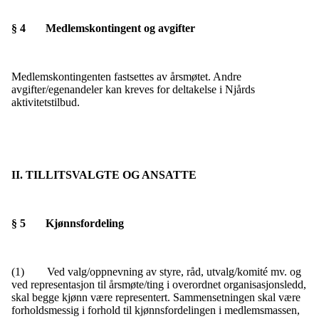
§ 4 Medlemskontingent og avgifter
Medlemskontingenten fastsettes av årsmøtet. Andre
avgifter/egenandeler kan kreves for deltakelse i Njårds
aktivitetstilbud.
II. TILLITSVALGTE OG ANSATTE
§ 5 Kjønnsfordeling
(1) Ved valg/oppnevning av styre, råd, utvalg/komité mv. og
ved representasjon til årsmøte/ting i overordnet organisasjonsledd,
skal begge kjønn være representert. Sammensetningen skal være
forholdsmessig i forhold til kjønnsfordelingen i medlemsmassen,