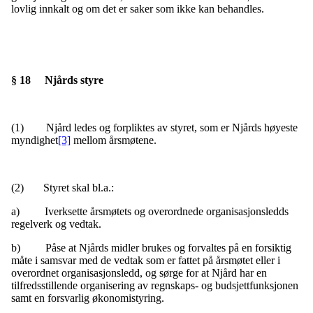
lovlig innkalt og om det er saker som ikke kan behandles.
§ 18 Njårds styre
(1) Njård ledes og forpliktes av styret, som er Njårds høyeste
myndighet
[3]
mellom årsmøtene.
(2) Styret skal bl.a.:
a) Iverksette årsmøtets og overordnede organisasjonsledds
regelverk og vedtak.
b) Påse at Njårds midler brukes og forvaltes på en forsiktig
måte i samsvar med de vedtak som er fattet på årsmøtet eller i
overordnet organisasjonsledd, og sørge for at Njård har en
tilfredsstillende organisering av regnskaps- og budsjettfunksjonen
samt en forsvarlig økonomistyring.