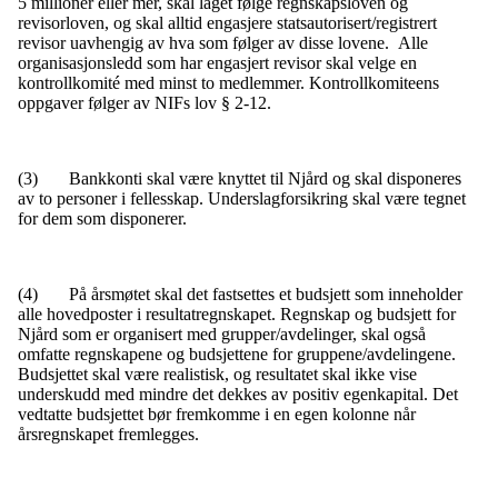
5 millioner eller mer, skal laget følge regnskapsloven og
revisorloven, og skal alltid engasjere statsautorisert/registrert
revisor uavhengig av hva som følger av disse lovene. Alle
organisasjonsledd som har engasjert revisor skal velge en
kontrollkomité med minst to medlemmer. Kontrollkomiteens
oppgaver følger av NIFs lov § 2-12.
(3) Bankkonti skal være knyttet til Njård og skal disponeres
av to personer i fellesskap. Underslagforsikring skal være tegnet
for dem som disponerer.
(4) På årsmøtet skal det fastsettes et budsjett som inneholder
alle hovedposter i resultatregnskapet. Regnskap og budsjett for
Njård som er organisert med grupper/avdelinger, skal også
omfatte regnskapene og budsjettene for gruppene/avdelingene.
Budsjettet skal være realistisk, og resultatet skal ikke vise
underskudd med mindre det dekkes av positiv egenkapital. Det
vedtatte budsjettet bør fremkomme i en egen kolonne når
årsregnskapet fremlegges.