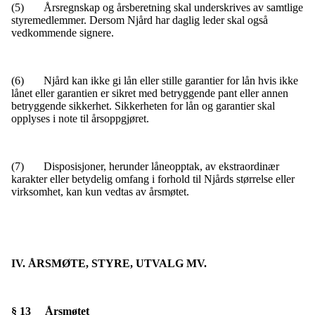
(5)
Årsregnskap og årsberetning skal underskrives av samtlige
styremedlemmer. Dersom Njård har daglig leder skal også
vedkommende signere.
(6) Njård kan ikke gi lån eller stille garantier for lån hvis ikke
lånet eller garantien er sikret med betryggende pant eller annen
betryggende sikkerhet. Sikkerheten for lån og garantier skal
opplyses i note til årsoppgjøret.
(7) Disposisjoner, herunder låneopptak, av ekstraordinær
karakter eller betydelig omfang i forhold til Njårds størrelse eller
virksomhet, kan kun vedtas av årsmøtet.
IV. ÅRSMØTE, STYRE, UTVALG MV.
§ 13 Årsmøtet