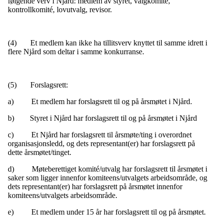
følgende verv i Njård: medlem av styret, valgkomité,
kontrollkomité, lovutvalg, revisor.
(4) Et medlem kan ikke ha tillitsverv knyttet til samme idrett i
flere Njård som deltar i samme konkurranse.
(5) Forslagsrett:
a) Et medlem har forslagsrett til og på årsmøtet i Njård.
b) Styret i Njård har forslagsrett til og på årsmøtet i Njård
c) Et Njård har forslagsrett til årsmøte/ting i overordnet
organisasjonsledd, og dets representant(er) har forslagsrett på
dette årsmøtet/tinget.
d) Møteberettiget komité/utvalg har forslagsrett til årsmøtet i
saker som ligger innenfor komiteens/utvalgets arbeidsområde, og
dets representant(er) har forslagsrett på årsmøtet innenfor
komiteens/utvalgets arbeidsområde.
e) Et medlem under 15 år har forslagsrett til og på årsmøtet.