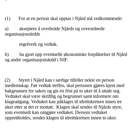
(1) For at en person skal opptas i Njård må vedkommende:
a) akseptere å overholde Njårds og overordnede
organisasjonsledds
regelverk og vedtak.
b) ha gjort opp eventuelle økonomiske forpliktelser til Njård
og andre organisasjonsledd i NIF.
(2) Styret i Njård kan i særlige tilfeller nekte en person
medlemskap. Før vedtak treffes, skal personen gjøres kjent med
bakgrunnen for saken og gis en frist på to uker til å uttale seg.
Vedtaket skal være skriftlig og begrunnet samt informere om
klageadgang. Vedtaket kan påklages til idrettskretsen innen tre
uker etter at det er mottatt. Klagen skal sendes til Njårds styre,
som eventuelt kan omgjøre vedtaket. Dersom vedtaket
opprettholdes, sendes klagen til idrettskretsen innen to uker.