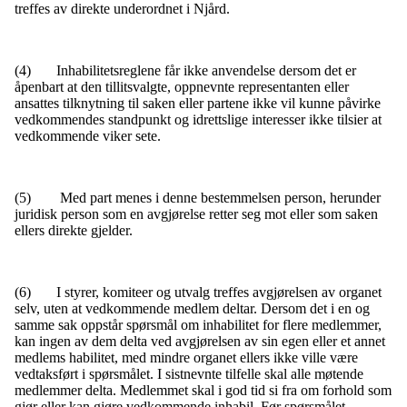
treffes av direkte underordnet i Njård.
(4) Inhabilitetsreglene får ikke anvendelse dersom det er
åpenbart at den tillitsvalgte, oppnevnte representanten eller
ansattes tilknytning til saken eller partene ikke vil kunne påvirke
vedkommendes standpunkt og idrettslige interesser ikke tilsier at
vedkommende viker sete.
(5) Med part menes i denne bestemmelsen person, herunder
juridisk person som en avgjørelse retter seg mot eller som saken
ellers direkte gjelder.
(6) I styrer, komiteer og utvalg treffes avgjørelsen av organet
selv, uten at vedkommende medlem deltar. Dersom det i en og
samme sak oppstår spørsmål om inhabilitet for flere medlemmer,
kan ingen av dem delta ved avgjørelsen av sin egen eller et annet
medlems habilitet, med mindre organet ellers ikke ville være
vedtaksført i spørsmålet. I sistnevnte tilfelle skal alle møtende
medlemmer delta. Medlemmet skal i god tid si fra om forhold som
gjør eller kan gjøre vedkommende inhabil. Før spørsmålet