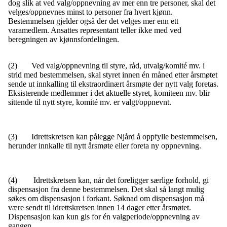
dog slik at ved valg/oppnevning av mer enn tre personer, skal det
velges/oppnevnes minst to personer fra hvert kjønn.
Bestemmelsen gjelder også der det velges mer enn ett
varamedlem. Ansattes representant teller ikke med ved
beregningen av kjønnsfordelingen.
(2) Ved valg/oppnevning til styre, råd, utvalg/komité mv. i
strid med bestemmelsen, skal styret innen én måned etter årsmøtet
sende ut innkalling til ekstraordinært årsmøte der nytt valg foretas.
Eksisterende medlemmer i det aktuelle styret, komiteen mv. blir
sittende til nytt styre, komité mv. er valgt/oppnevnt.
(3) Idrettskretsen kan pålegge Njård å oppfylle bestemmelsen,
herunder innkalle til nytt årsmøte eller foreta ny oppnevning.
(4) Idrettskretsen kan, når det foreligger særlige forhold, gi
dispensasjon fra denne bestemmelsen. Det skal så langt mulig
søkes om dispensasjon i forkant. Søknad om dispensasjon må
være sendt til idrettskretsen innen 14 dager etter årsmøtet.
Dispensasjon kan kun gis for én valgperiode/oppnevning av
gangen.