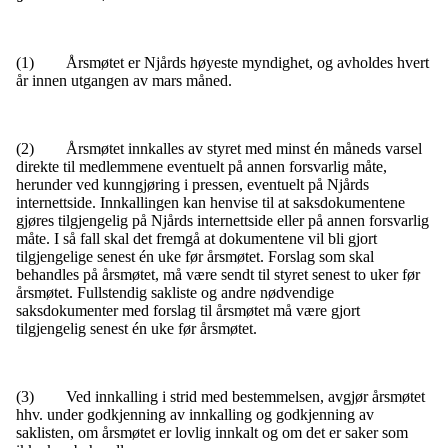
(1) Årsmøtet er Njårds høyeste myndighet, og avholdes hvert
år innen utgangen av mars måned.
(2) Årsmøtet innkalles av styret med minst én måneds varsel
direkte til medlemmene eventuelt på annen forsvarlig måte,
herunder ved kunngjøring i pressen, eventuelt på Njårds
internettside. Innkallingen kan henvise til at saksdokumentene
gjøres tilgjengelig på Njårds internettside eller på annen forsvarlig
måte. I så fall skal det fremgå at dokumentene vil bli gjort
tilgjengelige senest én uke før årsmøtet. Forslag som skal
behandles på årsmøtet, må være sendt til styret senest to uker før
årsmøtet. Fullstendig sakliste og andre nødvendige
saksdokumenter med forslag til årsmøtet må være gjort
tilgjengelig senest én uke før årsmøtet.
(3) Ved innkalling i strid med bestemmelsen, avgjør årsmøtet
hhv. under godkjenning av innkalling og godkjenning av
saklisten, om årsmøtet er lovlig innkalt og om det er saker som