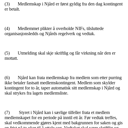
(3) Medlemskap i Njård er først gyldig fra den dag kontingent
er betalt.
(4) Medlemmet plikter å overholde NIFs, tilsluttede
organisasjonsledds og Njårds regelverk og vedtak.
(5) Utmelding skal skje skriftlig og får virkning når den er
mottatt.
(6) Njård kan frata medlemskap fra medlem som etter purring
ikke betaler fastsatt medlemskontingent. Medlem som skylder
kontingent for to år, taper automatisk sitt medlemskap i Njård og
skal strykes fra lagets medlemsliste.
(7) Styret i Njård kan i særlige tilfeller frata et medlem
medlemskapet for en periode på inntil ett år. Før vedtak treffes,
skal vedkommende gjøres kjent med bakgrunnen for saken og gis
en frist på to uker til å uttale seg. Vedtaket skal være skriftlig og