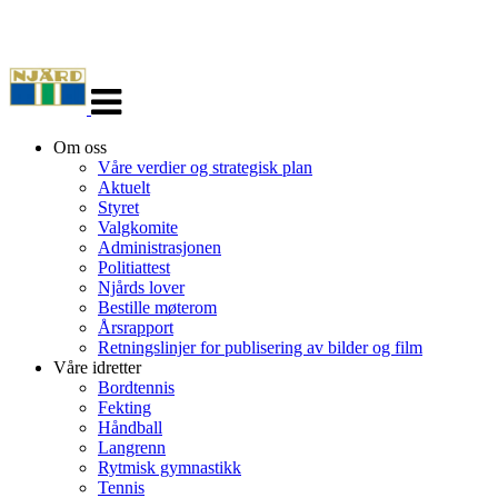
Veksle
navigasjon
Om oss
Våre verdier og strategisk plan
Aktuelt
Styret
Valgkomite
Administrasjonen
Politiattest
Njårds lover
Bestille møterom
Årsrapport
Retningslinjer for publisering av bilder og film
Våre idretter
Bordtennis
Fekting
Håndball
Langrenn
Rytmisk gymnastikk
Tennis