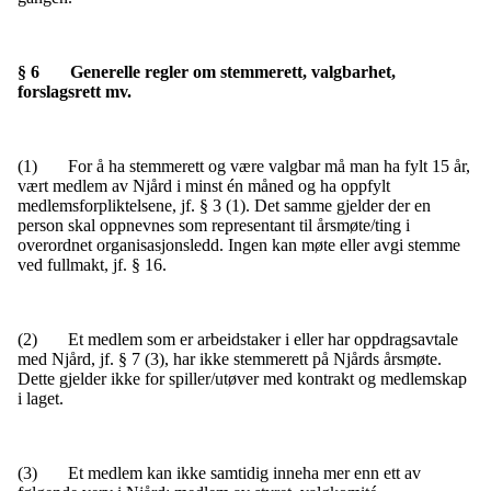
§ 6
Generelle regler om stemmerett, valgbarhet,
forslagsrett mv.
(1) For å ha stemmerett og være valgbar må man ha fylt 15 år,
vært medlem av Njård i minst én måned og ha oppfylt
medlemsforpliktelsene, jf. § 3 (1). Det samme gjelder der en
person skal oppnevnes som representant til årsmøte/ting i
overordnet organisasjonsledd. Ingen kan møte eller avgi stemme
ved fullmakt, jf. § 16.
(2) Et medlem som er arbeidstaker i eller har oppdragsavtale
med Njård, jf. § 7 (3), har ikke stemmerett på Njårds årsmøte.
Dette gjelder ikke for spiller/utøver med kontrakt og medlemskap
i laget.
(3) Et medlem kan ikke samtidig inneha mer enn ett av