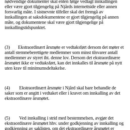
nødvendige dokumenter skal enten følge vedlagt innkallingen
eller være gjort tilgjengelig på Njårds internettside eller annen
forsvarlig måte. I sistnevnte tilfeller skal det fremgå av
innkallingen at saksdokumentene er gjort tilgjengelig på annen
måte, og dokumentene skal være gjort tilgjengelige på
innkallingstidspunktet.
(3) Ekstraordinært årsmøte er vedtaksført dersom det møter et
antall stemmeberettigete medlemmer som minst tilsvarer antall
medlemmer av styret iht. denne lov. Dersom det ekstraordinære
årsmøtet ikke er vedtaksført, kan det innkalles til årsmøte på nytt
uten krav til minimumsdeltakelse.
(4) Ekstraordinært årsmøte i Njård skal bare behandle de
saker som er angitt i vedtaket eller i kravet om innkalling av det
ekstraordinære årsmøtet.
(5) Ved innkalling i strid med bestemmelsen, avgjør det
ekstraordinære årsmøtet hhv. under godkjenning av innkalling og
godkjenning av saklisten, om det ekstraordinære årsmøtet er