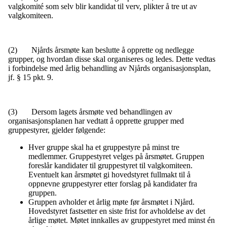
valgkomité som selv blir kandidat til verv, plikter å tre ut av
valgkomiteen.
(2) Njårds årsmøte kan beslutte å opprette og nedlegge
grupper, og hvordan disse skal organiseres og ledes. Dette vedtas
i forbindelse med årlig behandling av Njårds organisasjonsplan,
jf. § 15 pkt. 9.
(3) Dersom lagets årsmøte ved behandlingen av
organisasjonsplanen har vedtatt å opprette grupper med
gruppestyrer, gjelder følgende:
Hver gruppe skal ha et gruppestyre på minst tre
medlemmer. Gruppestyret velges på årsmøtet. Gruppen
foreslår kandidater til gruppestyret til valgkomiteen.
Eventuelt kan årsmøtet gi hovedstyret fullmakt til å
oppnevne gruppestyrer etter forslag på kandidater fra
gruppen.
Gruppen avholder et årlig møte før årsmøtet i Njård.
Hovedstyret fastsetter en siste frist for avholdelse av det
årlige møtet. Møtet innkalles av gruppestyret med minst én