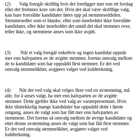
(2) Valg foregår skriftlig hvis det foreligger mer enn ett forslag
eller det fremmes krav om det. Hvis det skal være skriftlige valg,
kan bare foreslåtte kandidater føres opp på stemmeseddelen.
Stemmesedler som er blanke, eller som inneholder ikke foreslåtte
kandidater, eller ikke inneholder det antall det skal stemmes over,
teller ikke, og stemmene anses som ikke avgitt.
(3) Når et valg foregår enkeltvis og ingen kandidat oppnår
mer enn halvparten av de avgitte stemmer, foretas omvalg mellom
de to kandidater som har oppnådd flest stemmer. Er det ved
omvalg stemmelikhet, avgjøres valget ved loddtrekning.
(4) Når det ved valg skal velges flere ved en avstemning, må
alle, for å anses valgt, ha mer enn halvparten av de avgitte
stemmer. Dette gjelder ikke ved valg av vararepresentant. Hvis
ikke tilstrekkelig mange kandidater har oppnådd dette i første
omgang, anses de valgt som har fått mer enn halvparten av
stemmene. Det foretas så omvalg mellom de øvrige kandidater og
etter denne avstemning anses de valgt som har fått flest stemmer.
Er det ved omvalg stemmelikhet, avgjøres valget ved
loddtrekning.