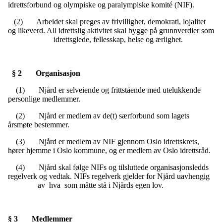
idrettsforbund og olympiske og paralympiske komité (NIF).
(2) Arbeidet skal preges av frivillighet, demokrati, lojalitet
og likeverd. All idrettslig aktivitet skal bygge på grunnverdier som
idrettsglede, fellesskap, helse og ærlighet.
§ 2 Organisasjon
(1) Njård er selveiende og frittstående med utelukkende
personlige medlemmer.
(2) Njård er medlem av de(t) særforbund som lagets
årsmøte bestemmer.
(3) Njård er medlem av NIF gjennom Oslo idrettskrets,
hører hjemme i Oslo kommune, og er medlem av Oslo idrettsråd.
(4) Njård skal følge NIFs og tilsluttede organisasjonsledds
regelverk og vedtak. NIFs regelverk gjelder for Njård uavhengig
av hva som måtte stå i Njårds egen lov.
§ 3 Medlemmer