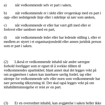
a) når vedkommende selv er part i saken,
b) når vedkommende er i slekt eller svogerskap med en part i
opp- eller nedstigende linje eller i sidelinje så nær som søsken,
c) når vedkommende er eller har vært gift med eller er
forlovet eller samboer med en part,
d) når vedkommende leder eller har ledende stilling i, eller er
medlem av styret i et organisasjonsledd eller annen juridisk person
som er part i saken.
(2) Likeså er vedkommende inhabil når andre særegne
forhold foreligger som er egnet til å svekke tilliten til
vedkommendes upartiskhet; blant annet skal det legges vekt på
om avgjørelsen i saken kan innebære særlig fordel, tap eller
ulempe for vedkommende selv eller noen som vedkommende har
nær personlig tilknytning til. Det skal også legges vekt på om
inhabilitetsinnsigelse er reist av en part.
(3) Er en overordnet inhabil, kan avgjørelse i saken heller ikke