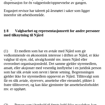
dispensasjon for én valgperiode/oppnevnelse av gangen.
Engasjert revisor har talerett på årsmøtet i saker som ligger
innenfor sitt arbeidsområde.
§ 8 Valgbarhet og representasjonsrett for andre personer
med tilknytning til Njård
(1) Et medlem som har en avtale med Njård som gir
vedkommende en økonomisk interesse i driften av Njård, er ikke
valgbar til styre, råd, utvalg/komité mv. innen Njård eller
overordnet organisasjonsledd. Det samme gjelder styremedlem,
ansatt, eller aksjonær med vesentlig innflytelse i en juridisk person
som har slik avtale som nevnt i første setning. Begrensningen
gjelder ikke for styremedlem oppnevnt av Njård. Tillitsvalgt som
får en slik avtale, styreverv, ansettelse eller eierandel, plikter å
fratre tillitsvervet, og kan ikke gjeninntre før ansettelsesforholdet
mv. er opphørt.
(2) Person som i henhold til første ledd ikke er valgbar, kan