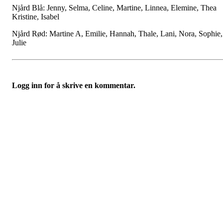
Njård Blå: Jenny, Selma, Celine, Martine, Linnea, Elemine, Thea
Kristine, Isabel
Njård Rød: Martine A, Emilie, Hannah, Thale, Lani, Nora, Sophie,
Julie
Logg inn for å skrive en kommentar.
Velkommen til Njård
Sammen blir vi best!
Sørkedalsveien 106,
0378 Oslo