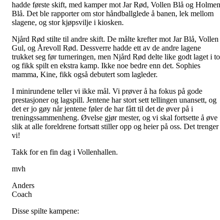
hadde første skift, med kamper mot Jar Rød, Vollen Blå og Holme
Blå. Det ble rapporter om stor håndballglede å banen, lek mellom
slagene, og stor kjøpsvilje i kiosken.
Njård Rød stilte til andre skift. De målte krefter mot Jar Blå, Vollen
Gul, og Årevoll Rød. Dessverre hadde ett av de andre lagene
trukket seg før turneringen, men Njård Rød delte like godt laget i to
og fikk spilt en ekstra kamp. Ikke noe bedre enn det. Sophies
mamma, Kine, fikk også debutert som lagleder.
I minirundene teller vi ikke mål. Vi prøver å ha fokus på gode
prestasjoner og lagspill. Jentene har stort sett tellingen unansett, og
det er jo gøy når jentene føler de har fått til det de øver på i
treningssammenheng. Øvelse gjør mester, og vi skal fortsette å øve
slik at alle foreldrene fortsatt stiller opp og heier på oss. Det trenger
vi!
Takk for en fin dag i Vollenhallen.
mvh
Anders
Coach
Disse spilte kampene: