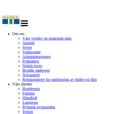
Veksle
navigasjon
Om oss
Våre verdier og strategisk plan
Aktuelt
Styret
Valgkomite
Administrasjonen
Politiattest
Njårds lover
Bestille møterom
Årsrapport
Retningslinjer for publisering av bilder og film
Våre idretter
Bordtennis
Fekting
Håndball
Langrenn
Rytmisk gymnastikk
Tennis