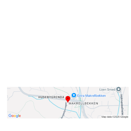
Sammen blir vi best!
Sørkedalsveien 106,
0378 Oslo
E-post: info@njaard.no
Telefon:
23 22 22 50
Organisasjonsnummer: 971435577
Her finner du oss