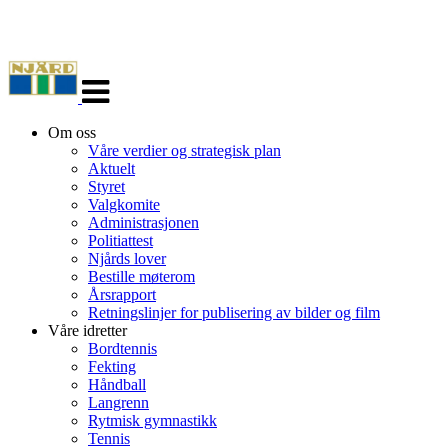
Veksle
navigasjon
Om oss
Våre verdier og strategisk plan
Aktuelt
Styret
Valgkomite
Administrasjonen
Politiattest
Njårds lover
Bestille møterom
Årsrapport
Retningslinjer for publisering av bilder og film
Våre idretter
Bordtennis
Fekting
Håndball
Langrenn
Rytmisk gymnastikk
Tennis