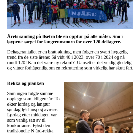
Årets samling på Ilsetra ble en opptur på alle måter. Snø i
løypene sørget for langrennsmoro for over 120 deltagere.
Deltagerantallet er en bratt økning, men følger en svært hyggelig
trend fra de siste årene: Så vidt 40 i 2023, over 70 i 2024 og nå
rundt 120! Kan det være ny rekord? Uansett er det veldig gledelig
og vitner forhåpentlig om en rekruttering som virkelig har skutt fart
Rekka og planken
Samlingen fulgte samme
opplegg som tidligere år: To
økter lørdag og langtur
søndag før lunsj og avreise.
Lørdag etter middagen var
som vanlig satt av til
konkurranse: Først den
tradisjonelle Njård-rekka,