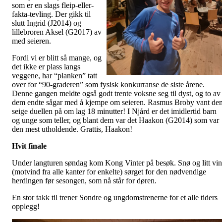
som er en slags fleip-eller-
fakta-tevling. Der gikk til
slutt Ingrid (J2014) og
lillebroren Aksel (G2017) av
med seieren.
Fordi vi er blitt så mange, og
det ikke er plass langs
veggene, har “planken” tatt
over for “90-graderen” som fysisk konkurranse de siste årene.
Denne gangen meldte også godt trente voksne seg til dyst, og to av
dem endte sågar med å kjempe om seieren. Rasmus Broby vant de
seige duellen på om lag 18 minutter! I Njård er det imidlertid barn
og unge som teller, og blant dem var det Haakon (G2014) som var
den mest utholdende. Grattis, Haakon!
Hvit finale
Under langturen søndag kom Kong Vinter på besøk. Snø og litt vi
(motvind fra alle kanter for enkelte) sørget for den nødvendige
herdingen før sesongen, som nå står for døren.
En stor takk til trener Sondre og ungdomstrenerne for et alle tiders
opplegg!