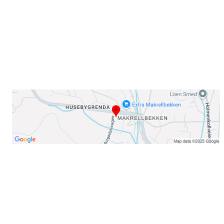
E-post: info@njaard.no
Telefon:
23 22 22 50
Organisasjonsnummer: 971435577
Her finner du oss