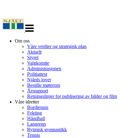
Veksle
navigasjon
Om oss
Våre verdier og strategisk plan
Aktuelt
Styret
Valgkomite
Administrasjonen
Politiattest
Njårds lover
Bestille møterom
Årsrapport
Retningslinjer for publisering av bilder og film
Våre idretter
Bordtennis
Fekting
Håndball
Langrenn
Rytmisk gymnastikk
Tennis