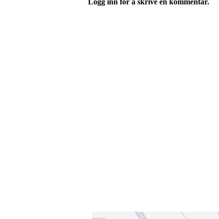
Logg inn for å skrive en kommentar.
Velkommen til Njård
Sammen blir vi best!
Sørkedalsveien 106,
0378 Oslo
E-post: info@njaard.no
Telefon:
23 22 22 50
Organisasjonsnummer: 971435577
Her finner du oss