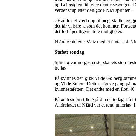
og Beitostølen tidligere denne sesongen. De
verdenscup etter den gode NM-sprinten.
- Hadde det vært opp til meg, skulle jeg g
det får vi bare ta som det kommer. Fortset
det forhåpentligvis flere muligheter.
Njård gratulerer Matz med et fantastisk N
Stafett-søndag
Søndag var norgesmesterskapets store festd
tre lag.
På kvinnesiden gikk Vilde Golberg samme
og Vilde Solem. Dette er første gang på man
kvinnestafetten. Det endte med en flott 40.
På guttesiden stilte Njård med to lag. På f
Andrelaget til Njård var et rent juniorlag