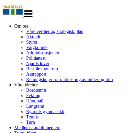
Veksle
navigasjon
Om oss
Våre verdier og strategisk plan
Aktuelt
Styret
Valgkomite
Administrasjonen
Politiattest
Njårds lover
Bestille møterom
Årsrapport
Retningslinjer for publisering av bilder og film
Våre idretter
Bordtennis
Fekting
Håndball
Langrenn
Rytmisk gymnastikk
Tennis
Turn
Medlemskap/bli medlem
Trygg idrett