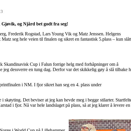
23
 Gjøvik, og Njård bet godt fra seg!
olberg, Frederik Rogstad, Lars Young Vik og Matz Jenssen. Helgens
atz seg hele veien til finalen og sikret en fantastisk 5.plass – kun slåt
ikk Skandinavisk Cup i Falun forrige helg med forhåpninger om å
jeg dessverre en tung dag. Derfor var det skikkelig gøy å slå tilbake h
sprintfinalen i NM. I fjor sikret han seg en 4. plass under
e i skøyting. Det beviser at jeg kan hevde meg i begge stilarter. Startfelt
stad i fjor. Nå var hele landslaget på plass, så at jeg klarer å levere en
re Norge i World Cup på Lillehammer