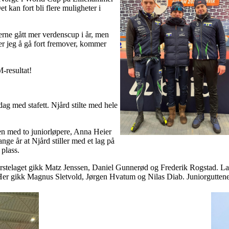
t kan fort bli flere muligheter i
jerne gått mer verdenscup i år, men
ter jeg å gå fort fremover, kommer
M-resultat!
ag med stafett. Njård stilte med hele
n med to juniorløpere, Anna Heier
ge år at Njård stiller med et lag på
 plass.
ørstelaget gikk Matz Jenssen, Daniel Gunnerød og Frederik Rogstad. Laget
. Her gikk Magnus Sletvold, Jørgen Hvatum og Nilas Diab. Juniorguttene 