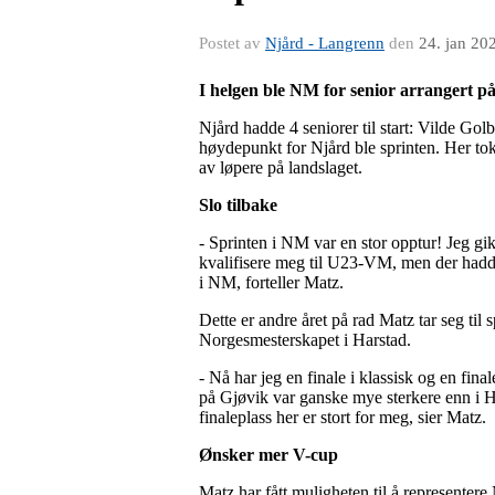
Postet av
Njård - Langrenn
den
24. jan 20
I helgen ble NM for senior arrangert på
Njård hadde 4 seniorer til start: Vilde G
høydepunkt for Njård ble sprinten. Her tok M
av løpere på landslaget.
Slo tilbake
- Sprinten i NM var en stor opptur! Jeg g
kvalifisere meg til U23-VM, men der hadde 
i NM, forteller Matz.
Dette er andre året på rad Matz tar seg til 
Norgesmesterskapet i Harstad.
- Nå har jeg en finale i klassisk og en final
på Gjøvik var ganske mye sterkere enn i Har
finaleplass her er stort for meg, sier Matz.
Ønsker mer V-cup
Matz har fått muligheten til å represente