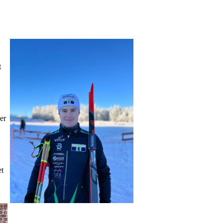
t
er
et