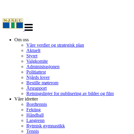
Veksle
navigasjon
Om oss
Våre verdier og strategisk plan
Aktuelt
Styret
Valgkomite
Administrasjonen
Politiattest
Njårds lover
Bestille møterom
Årsrapport
Retningslinjer for publisering av bilder og film
Våre idretter
Bordtennis
Fekting
Håndball
Langrenn
Rytmisk gymnastikk
Tennis