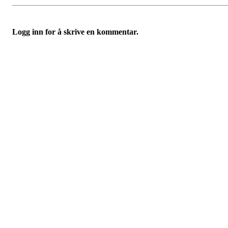
Logg inn for å skrive en kommentar.
Velkommen til Njård
Sammen blir vi best!
Sørkedalsveien 106,
0378 Oslo
E-post: info@njaard.no
Telefon:
23 22 22 50
Organisasjonsnummer: 971435577