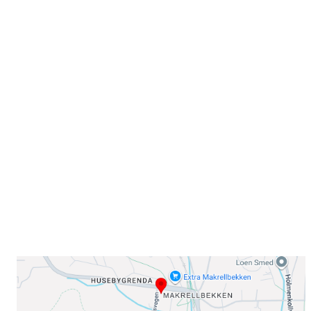
Velkommen til Njård
Sammen blir vi best!
Sørkedalsveien 106,
0378 Oslo
E-post: info@njaard.no
Telefon:
23 22 22 50
Organisasjonsnummer: 971435577
Her finner du oss