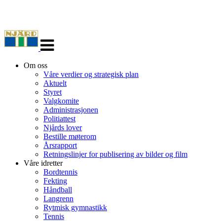
Veksle
navigasjon
Om oss
Våre verdier og strategisk plan
Aktuelt
Styret
Valgkomite
Administrasjonen
Politiattest
Njårds lover
Bestille møterom
Årsrapport
Retningslinjer for publisering av bilder og film
Våre idretter
Bordtennis
Fekting
Håndball
Langrenn
Rytmisk gymnastikk
Tennis