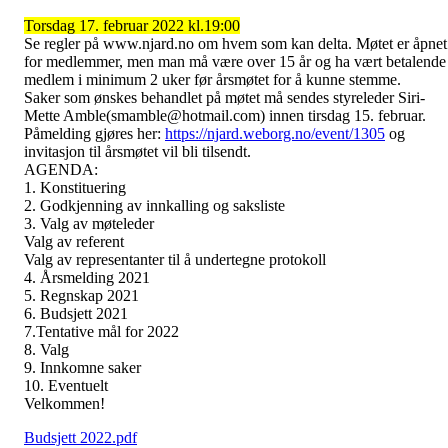
Torsdag 17. februar 2022 kl.19:00
Se regler på www.njard.no om hvem som kan delta. Møtet er åpnet
for medlemmer, men man må være over 15 år og ha vært betalende
medlem i minimum 2 uker før årsmøtet for å kunne stemme.
Saker som ønskes behandlet på møtet må sendes styreleder Siri-
Mette Amble(smamble@hotmail.com) innen tirsdag 15. februar.
Påmelding gjøres her:
https://njard.weborg.no/event/1305
og
invitasjon til årsmøtet vil bli tilsendt.
AGENDA:
1. Konstituering
2. Godkjenning av innkalling og saksliste
3. Valg av møteleder
Valg av referent
Valg av representanter til å undertegne protokoll
4. Årsmelding 2021
5. Regnskap 2021
6. Budsjett 2021
7.Tentative mål for 2022
8. Valg
9. Innkomne saker
10. Eventuelt
Velkommen!
Budsjett 2022.pdf