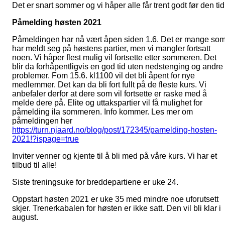
Det er snart sommer og vi håper alle får trent godt før den tid
Påmelding høsten 2021
Påmeldingen har nå vært åpen siden 1.6. Det er mange so
har meldt seg på høstens partier, men vi mangler fortsatt
noen. Vi håper flest mulig vil fortsette etter sommeren. Det
blir da forhåpentligvis en god tid uten nedstenging og andre
problemer. Fom 15.6. kl1100 vil det bli åpent for nye
medlemmer. Det kan da bli fort fullt på de fleste kurs. Vi
anbefaler derfor at dere som vil fortsette er raske med å
melde dere på. Elite og uttakspartier vil få mulighet for
påmelding ila sommeren. Info kommer. Les mer om
påmeldingen her
https://turn.njaard.no/blog/post/172345/pamelding-hosten-
2021!?ispage=true
Inviter venner og kjente til å bli med på våre kurs. Vi har et
tilbud til alle!
Siste treningsuke for breddepartiene er uke 24.
Oppstart høsten 2021 er uke 35 med mindre noe uforutsett
skjer. Trenerkabalen for høsten er ikke satt. Den vil bli klar i
august.