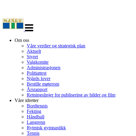
Veksle
navigasjon
Om oss
Våre verdier og strategisk plan
Aktuelt
Styret
Valgkomite
Administrasjonen
Politiattest
Njårds lover
Bestille møterom
Årsrapport
Retningslinjer for publisering av bilder og film
Våre idretter
Bordtennis
Fekting
Håndball
Langrenn
Rytmisk gymnastikk
Tennis