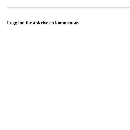
Logg inn for å skrive en kommentar.
Velkommen til Njård
Sammen blir vi best!
Sørkedalsveien 106,
0378 Oslo
E-post: info@njaard.no
Telefon:
23 22 22 50
Organisasjonsnummer: 971435577