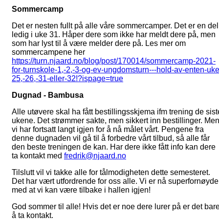
Sommercamp
Det er nesten fullt på alle våre sommercamper. Det er en del
ledig i uke 31. Håper dere som ikke har meldt dere på, men
som har lyst til å være melder dere på. Les mer om
sommercampene her
https://turn.njaard.no/blog/post/170014/sommercamp-2021-
for-turnskole-1,-2,-3-og-ev-ungdomsturn---hold-av-enten-uke
25,-26,-31-eller-32!?ispage=true
Dugnad - Bambusa
Alle utøvere skal ha fått bestillingsskjema ifm trening de sist
ukene. Det strømmer sakte, men sikkert inn bestillinger. Me
vi har fortsatt langt igjen for å nå målet vårt. Pengene fra
denne dugnaden vil gå til å forbedre vårt tilbud, så alle får
den beste treningen de kan. Har dere ikke fått info kan dere
ta kontakt med
fredrik@njaard.no
Tilslutt vil vi takke alle for tålmodigheten dette semesteret.
Det har vært utfordrende for oss alle. Vi er nå superfornøyde
med at vi kan være tilbake i hallen igjen!
God sommer til alle! Hvis det er noe dere lurer på er det bar
å ta kontakt.