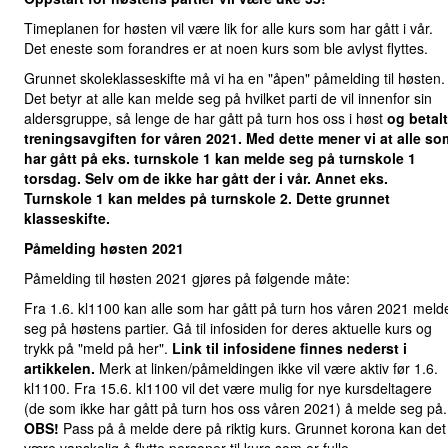
Timeplanen for høsten vil være lik for alle kurs som har gått i vår.
Det eneste som forandres er at noen kurs som ble avlyst flyttes.
Grunnet skoleklasseskifte må vi ha en "åpen" påmelding til høsten.
Det betyr at alle kan melde seg på hvilket parti de vil innenfor sin
aldersgruppe, så lenge de har gått på turn hos oss i høst
og betalt
treningsavgiften for våren 2021. Med dette mener vi at alle so
har gått på eks. turnskole 1 kan melde seg på turnskole 1
torsdag. Selv om de ikke har gått der i vår. Annet eks.
Turnskole 1 kan meldes på turnskole 2. Dette grunnet
klasseskifte.
Påmelding høsten 2021
Påmelding til høsten 2021 gjøres på følgende måte:
Fra 1.6. kl1100 kan alle som har gått på turn hos våren 2021 meld
seg på høstens partier. Gå til infosiden for deres aktuelle kurs og
trykk på "meld på her".
Link til infosidene finnes nederst i
artikkelen.
Merk at linken/påmeldingen ikke vil være aktiv før 1.6.
kl1100. Fra 15.6. kl1100 vil det være mulig for nye kursdeltagere
(de som ikke har gått på turn hos oss våren 2021) å melde seg på.
OBS!
Pass på å melde dere på riktig kurs. Grunnet korona kan det