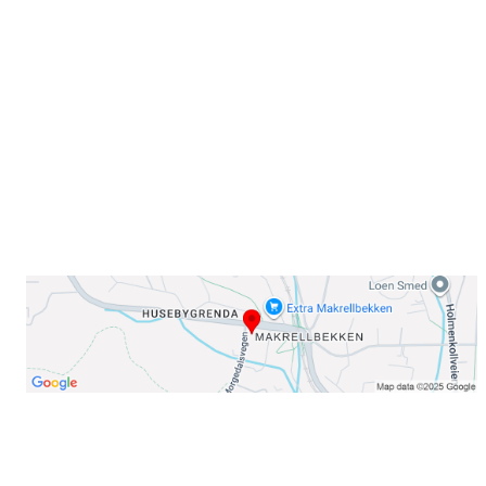
Sørkedalsveien 106,
0378 Oslo
E-post: info@njaard.no
Telefon:
23 22 22 50
Organisasjonsnummer: 971435577
Her finner du oss