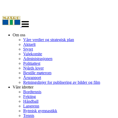
Veksle
navigasjon
Om oss
Våre verdier og strategisk plan
Aktuelt
Styret
Valgkomite
Administrasjonen
Politiattest
Njårds lover
Bestille møterom
Årsrapport
Retningslinjer for publisering av bilder og film
Våre idretter
Bordtennis
Fekting
Håndball
Langrenn
Rytmisk gymnastikk
Tennis