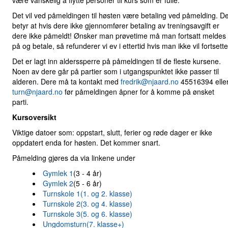
være vanskelig å flytte personer til kurs som er fulle.
Det vil ved påmeldingen til høsten være betaling ved påmelding. De
betyr at hvis dere ikke gjennomfører betaling av treningsavgift er
dere ikke påmeldt! Ønsker man prøvetime må man fortsatt meldes
på og betale, så refunderer vi ev i ettertid hvis man ikke vil fortsette
Det er lagt inn alderssperre på påmeldingen til de fleste kursene.
Noen av dere går på partier som i utgangspunktet ikke passer til
alderen. Dere må ta kontakt med
fredrik@njaard.no
45516394 elle
turn@njaard.no
før påmeldingen åpner for å komme på ønsket
parti.
Kursoversikt
Viktige datoer som: oppstart, slutt, ferier og røde dager er ikke
oppdatert enda for høsten. Det kommer snart.
Påmelding gjøres da via linkene under
Gymlek 1
(3 - 4 år)
Gymlek 2
(5 - 6 år)
Turnskole 1(1. og 2. klasse)
Turnskole 2(3. og 4. klasse)
Turnskole 3(5. og 6. klasse)
Ungdomsturn(7. klasse+)