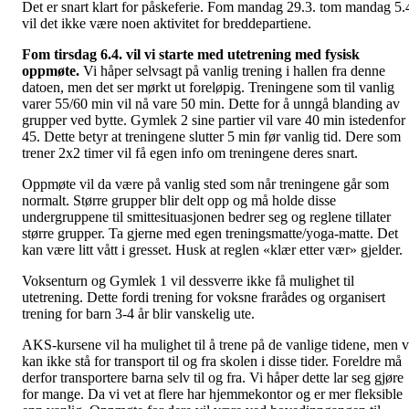
Det er snart klart for påskeferie. Fom mandag 29.3. tom mandag 5.
vil det ikke være noen aktivitet for breddepartiene.
Fom tirsdag 6.4. vil vi starte med utetrening med fysisk
oppmøte.
Vi håper selvsagt på vanlig trening i hallen fra denne
datoen, men det ser mørkt ut foreløpig. Treningene som til vanlig
varer 55/60 min vil nå vare 50 min. Dette for å unngå blanding av
grupper ved bytte. Gymlek 2 sine partier vil vare 40 min istedenfor
45. Dette betyr at treningene slutter 5 min før vanlig tid. Dere som
trener 2x2 timer vil få egen info om treningene deres snart.
Oppmøte vil da være på vanlig sted som når treningene går som
normalt. Større grupper blir delt opp og må holde disse
undergruppene til smittesituasjonen bedrer seg og reglene tillater
større grupper. Ta gjerne med egen treningsmatte/yoga-matte. Det
kan være litt vått i gresset. Husk at reglen «klær etter vær» gjelder.
Voksenturn og Gymlek 1 vil dessverre ikke få mulighet til
utetrening. Dette fordi trening for voksne frarådes og organisert
trening for barn 3-4 år blir vanskelig ute.
AKS-kursene vil ha mulighet til å trene på de vanlige tidene, men v
kan ikke stå for transport til og fra skolen i disse tider. Foreldre må
derfor transportere barna selv til og fra. Vi håper dette lar seg gjøre
for mange. Da vi vet at flere har hjemmekontor og er mer fleksible