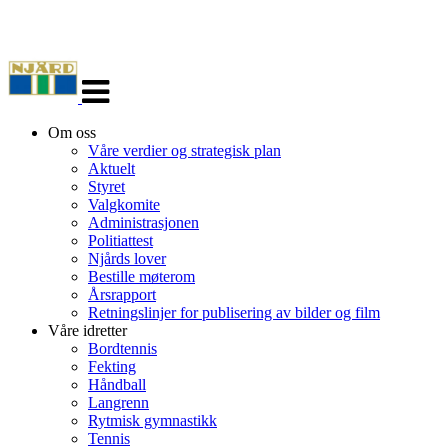
Veksle
navigasjon
Om oss
Våre verdier og strategisk plan
Aktuelt
Styret
Valgkomite
Administrasjonen
Politiattest
Njårds lover
Bestille møterom
Årsrapport
Retningslinjer for publisering av bilder og film
Våre idretter
Bordtennis
Fekting
Håndball
Langrenn
Rytmisk gymnastikk
Tennis