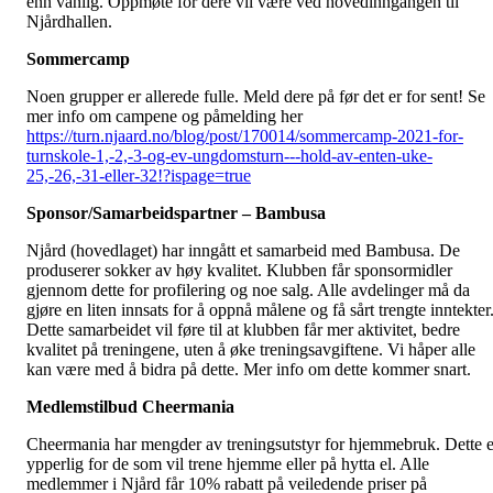
enn vanlig. Oppmøte for dere vil være ved hovedinngangen til
Njårdhallen.
Sommercamp
Noen grupper er allerede fulle. Meld dere på før det er for sent! Se
mer info om campene og påmelding her
https://turn.njaard.no/blog/post/170014/sommercamp-2021-for-
turnskole-1,-2,-3-og-ev-ungdomsturn---hold-av-enten-uke-
25,-26,-31-eller-32!?ispage=true
Sponsor/Samarbeidspartner – Bambusa
Njård (hovedlaget) har inngått et samarbeid med Bambusa. De
produserer sokker av høy kvalitet. Klubben får sponsormidler
gjennom dette for profilering og noe salg. Alle avdelinger må da
gjøre en liten innsats for å oppnå målene og få sårt trengte inntekter
Dette samarbeidet vil føre til at klubben får mer aktivitet, bedre
kvalitet på treningene, uten å øke treningsavgiftene. Vi håper alle
kan være med å bidra på dette. Mer info om dette kommer snart.
Medlemstilbud Cheermania
Cheermania har mengder av treningsutstyr for hjemmebruk. Dette e
ypperlig for de som vil trene hjemme eller på hytta el. Alle
medlemmer i Njård får 10% rabatt på veiledende priser på