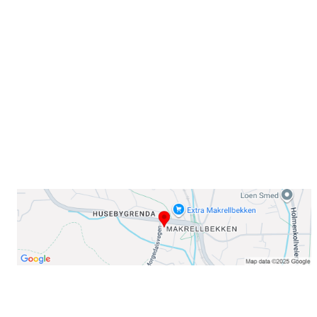
Sammen blir vi best!
Sørkedalsveien 106,
0378 Oslo
E-post: info@njaard.no
Telefon:
23 22 22 50
Organisasjonsnummer: 971435577
Her finner du oss