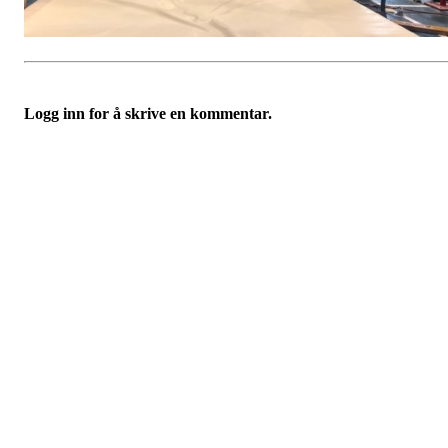
Logg inn for å skrive en kommentar.
Velkommen til Njård
Sammen blir vi best!
Sørkedalsveien 106,
0378 Oslo
E-post: info@njaard.no
Telefon:
23 22 22 50