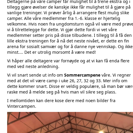
Deltagerne på våre camper får mulighet til å trene ekstra og i
tillegg gjøre øvelser de kanskje ikke får mulighet til å gjøre på
vanlige treninger. Vi prøver årlig å arrangere flest mulig slike
camper. Alle våre medlemmer fra 1.-6. klasse er hjertelig
velkomne. Hvis noen fra ungdomsturn også vil være med prøv
vi å tilrettelegge for dette. Vi gjør dette fordi vi vet våre
medlemmer setter pris på disse tilbudene. I tillegg til å få den
lille ekstra treningen for å nå det neste nivået, er dette en fin
arena for sosialt samvær og for å danne nye vennskap. Og ikke
minst.... Det er utrolig morsomt å være med!
Vi håper alle deltagere var fornøyde og at vi kan få enda flere
med ved neste anledning.
Vi vil snart sende ut info om
Sommercampene
våre. Vi regner
med at det vil være camp i uke 26, 27, 32 og 33. Mer info om
dette kommer snart. Disse er veldig populære, så man bør vær
raske med å melde seg på hvis man vil sikre seg plass.
I mellomtiden kan dere kose dere med noen bilder fra
Vintercampen.