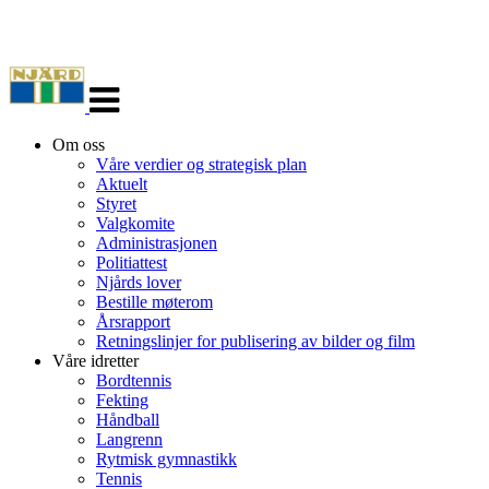
Veksle
navigasjon
Om oss
Våre verdier og strategisk plan
Aktuelt
Styret
Valgkomite
Administrasjonen
Politiattest
Njårds lover
Bestille møterom
Årsrapport
Retningslinjer for publisering av bilder og film
Våre idretter
Bordtennis
Fekting
Håndball
Langrenn
Rytmisk gymnastikk
Tennis