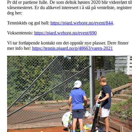
Pr dd er partiene fulle. De som deltok høsten 2020 blir videreført til
vårsemesteret. Er du alikevel interesert i å stå på venteliste, registrer
deg her:
Tenniskids og gul ball:
https://njard.weborg.no/event/844
.
Voksentennis:
https://njard.weborg.no/event/690
Vi tar fortløpende kontakt om det oppstår nye plasser. Dere finner
mer info her:
https://tennis.njaard.no/p/48663/varen-2021