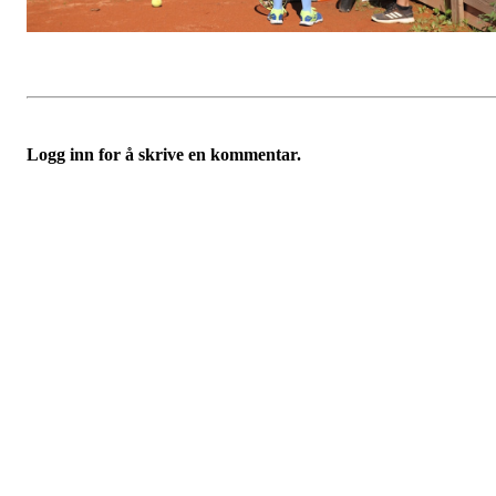
Logg inn for å skrive en kommentar.
Velkommen til Njård
Sammen blir vi best!
Sørkedalsveien 106,
0378 Oslo
E-post: info@njaard.no
Telefon:
23 22 22 50