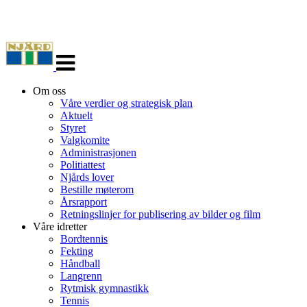
Veksle
navigasjon
Om oss
Våre verdier og strategisk plan
Aktuelt
Styret
Valgkomite
Administrasjonen
Politiattest
Njårds lover
Bestille møterom
Årsrapport
Retningslinjer for publisering av bilder og film
Våre idretter
Bordtennis
Fekting
Håndball
Langrenn
Rytmisk gymnastikk
Tennis