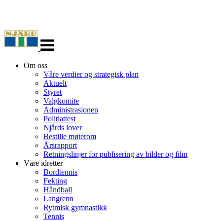
Veksle
navigasjon
Om oss
Våre verdier og strategisk plan
Aktuelt
Styret
Valgkomite
Administrasjonen
Politiattest
Njårds lover
Bestille møterom
Årsrapport
Retningslinjer for publisering av bilder og film
Våre idretter
Bordtennis
Fekting
Håndball
Langrenn
Rytmisk gymnastikk
Tennis