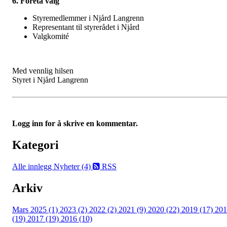
6. Foreta valg
Styremedlemmer i Njård Langrenn
Representant til styrerådet i Njård
Valgkomité
Med vennlig hilsen
Styret i Njård Langrenn
Logg inn for å skrive en kommentar.
Kategori
Alle innlegg
Nyheter (4)
RSS
Arkiv
Mars 2025 (1)
2023 (2)
2022 (2)
2021 (9)
2020 (22)
2019 (17)
201
(19)
2017 (19)
2016 (10)