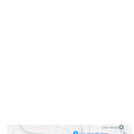
Velkommen til Njård
Sammen blir vi best!
Sørkedalsveien 106,
0378 Oslo
E-post: info@njaard.no
Telefon:
23 22 22 50
Organisasjonsnummer: 971435577
Her finner du oss