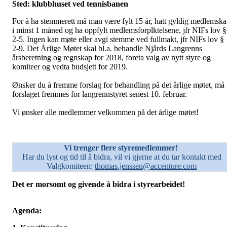
Sted: klubbhuset ved tennisbanen
For å ha stemmerett må man være fylt 15 år, hatt gyldig medlemsk
i minst 1 måned og ha oppfylt medlemsforplktelsene, jfr NIFs lov §
2-5. Ingen kan møte eller avgi stemme ved fullmakt, jfr NIFs lov §
2-9. Det Årlige Møtet skal bl.a. behandle Njårds Langrenns
årsberetning og regnskap for 2018, foreta valg av nytt styre og
komiteer og vedta budsjett for 2019.
Ønsker du å fremme forslag for behandling på det årlige møtet, må
forslaget fremmes for langrennstyret senest 10. februar.
Vi ønsker alle medlemmer velkommen på det årlige møtet!
Vi trenger flere styremedlemmer!
Har du lyst og tid til å bidra, vil vi gjerne at du tar kontakt med
Valgkomiteen:
thomas.jenssen@accenture.com
Det er morsomt og givende å bidra i styrearbeidet!
Agenda: