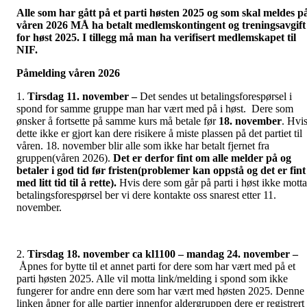
Alle som har gått på et parti høsten 2025 og som skal meldes p
våren 2026 MÅ ha betalt medlemskontingent og treningsavgift
for høst 2025. I tillegg må man ha verifisert medlemskapet til
NIF.
Påmelding våren 2026
1.
Tirsdag 11. november –
Det sendes ut betalingsforespørsel i
spond for samme gruppe man har vært med på i høst. Dere som
ønsker å fortsette på samme kurs må betale før
18
. november
. Hvi
dette ikke er gjort kan dere risikere å miste plassen på det partiet til
våren. 18. november blir alle som ikke har betalt fjernet fra
gruppen(våren 2026).
Det er derfor fint om alle melder på og
betaler i god tid før fristen(problemer kan oppstå og det er fint
med litt tid til å rette).
Hvis dere som går på parti i høst ikke motta
betalingsforespørsel ber vi dere kontakte oss snarest etter 11.
november.
2.
Tirsdag 18. november ca kl1100 – mandag 24. november –
Åpnes for bytte til et annet parti for dere som har vært med på et
parti høsten 2025. Alle vil motta link/melding i spond som ikke
fungerer for andre enn dere som har vært med høsten 2025. Denne
linken åpner for alle partier innenfor aldergruppen dere er registrert