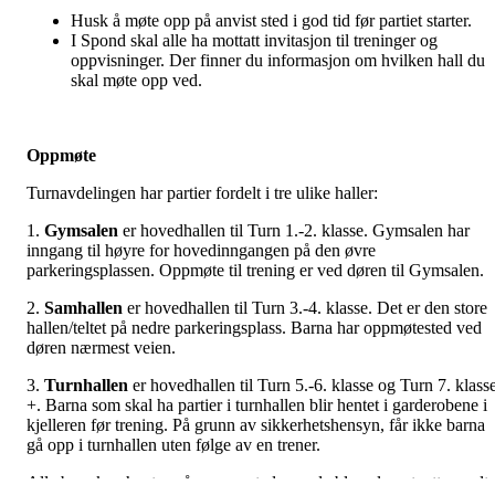
Husk å møte opp på anvist sted i god tid før partiet starter.
I Spond skal alle ha mottatt invitasjon til treninger og
oppvisninger. Der finner du informasjon om hvilken hall du
skal møte opp ved.
Oppmøte
Turnavdelingen har partier fordelt i tre ulike haller:
1.
Gymsalen
er hovedhallen til Turn 1.-2. klasse. Gymsalen har
inngang til høyre for hovedinngangen på den øvre
parkeringsplassen. Oppmøte til trening er ved døren til Gymsalen.
2.
Samhallen
er hovedhallen til Turn 3.-4. klasse. Det er den store
hallen/teltet på nedre parkeringsplass. Barna har oppmøtested ved
døren nærmest veien.
3.
Turnhallen
er hovedhallen til Turn 5.-6. klasse og Turn 7. klass
+. Barna som skal ha partier i turnhallen blir hentet i garderobene i
kjelleren før trening. På grunn av sikkerhetshensyn, får ikke barna
gå opp i turnhallen uten følge av en trener.
Alle barn kan hentes på samme sted som de ble avlevert, etter endt