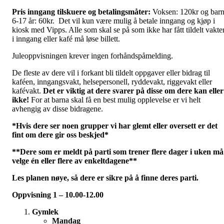
Pris inngang tilskuere og betalingsmåter:
Voksen: 120kr og bar
6-17 år: 60kr. Det vil kun være mulig å betale inngang og kjøp i
kiosk med Vipps. Alle som skal se på som ikke har fått tildelt vakte
i inngang eller kafé må løse billett.
Juleoppvisningen krever ingen forhåndspåmelding.
De fleste av dere vil i forkant bli tildelt oppgaver eller bidrag til
kaféen, inngangsvakt, helsepersonell, ryddevakt, riggevakt eller
kafévakt.
Det er viktig at dere svarer på disse om dere kan eller
ikke!
For at barna skal få en best mulig opplevelse er vi helt
avhengig av disse bidragene.
*Hvis dere ser noen grupper vi har glemt eller oversett er det
fint om dere gir oss beskjed*
**Dere som er meldt på parti som trener flere dager i uken må
velge én eller flere av enkeltdagene**
Les planen nøye, så dere er sikre på å finne deres parti.
Oppvisning 1 – 10.00-12.00
Gymlek
Mandag