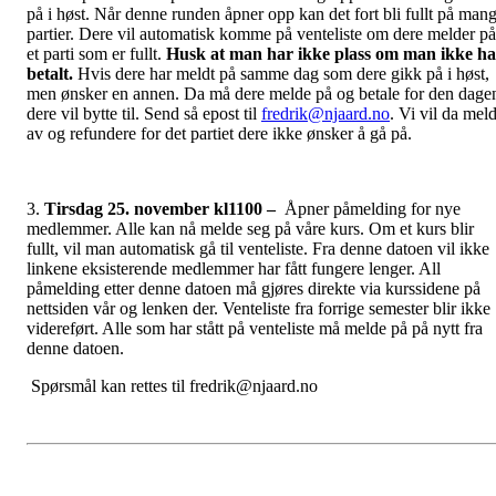
på i høst. Når denne runden åpner opp kan det fort bli fullt på man
partier. Dere vil automatisk komme på venteliste om dere melder på
et parti som er fullt.
Husk at man har ikke plass om man ikke ha
betalt.
Hvis dere har meldt på samme dag som dere gikk på i høst,
men ønsker en annen. Da må dere melde på og betale for den dage
dere vil bytte til. Send så epost til
fredrik@njaard.no
. Vi vil da mel
av og refundere for det partiet dere ikke ønsker å gå på.
3.
Tirsdag 25. november kl1100 –
Åpner påmelding for nye
medlemmer. Alle kan nå melde seg på våre kurs. Om et kurs blir
fullt, vil man automatisk gå til venteliste. Fra denne datoen vil ikke
linkene eksisterende medlemmer har fått fungere lenger. All
påmelding etter denne datoen må gjøres direkte via kurssidene på
nettsiden vår og lenken der. Venteliste fra forrige semester blir ikke
videreført. Alle som har stått på venteliste må melde på på nytt fra
denne datoen.
Spørsmål kan rettes til fredrik@njaard.no