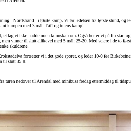
sted i Arendal.
g - Nordstrand - i første kamp. Vi tar ledelsen fra første stund, og le
i vant kampen med 3 mål. Tøff og intens kamp!
 et lag vi ikke hadde noen kunnskap om. Også her er vi på fra start og l
men vinner til slutt allikevel med 5 mål; 25-20. Med seiere i de to først
senke skuldrene.
stadelva fortsetter vi i det gode sporet, og leder 10-0 før Birkebeinere
til slutt 35-8!
ra turen nedover til Arendal med minibuss fredag ettermiddag til tidspun