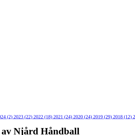
024 (2)
2023 (22)
2022 (18)
2021 (24)
2020 (24)
2019 (29)
2018 (12)
 av Njård Håndball