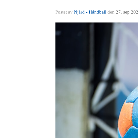
Postet av
Njård - Håndball
den
27. sep 20