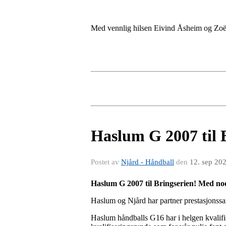
Med vennlig hilsen Eivind Åsheim og Zoë
Haslum G 2007 til 
Postet av
Njård - Håndball
den
12. sep 20
Haslum G 2007 til Bringserien! Med noe
Haslum og Njård har partner prestasjonssa
Haslum håndballs G16 har i helgen kvalifis