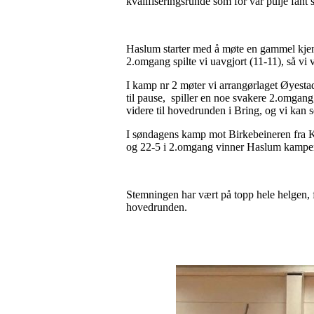
kvalifiseringsrunde som for vår pulje fant 
Haslum starter med å møte en gammel kjennin
2.omgang spilte vi uavgjort (11-11), så v
I kamp nr 2 møter vi arrangørlaget Øyestad,
til pause, spiller en noe svakere 2.omgang, 
videre til hovedrunden i Bring, og vi kan 
I søndagens kamp mot Birkebeineren fra Krok
og 22-5 i 2.omgang vinner Haslum kampen 
Stemningen har vært på topp hele helgen, f
hovedrunden.