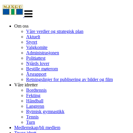
Veksle
navigasjon
Om oss
Våre verdier og strategisk plan
Aktuelt
Styret
Valgkomite
Administrasjonen
Politiattest
Njårds lover
Bestille møterom
Årsrapport
Retningslinjer for publisering av bilder og film
Våre idretter
Bordtennis
Fekting
Håndball
Langrenn
Rytmisk gymnastikk
Tennis
Turn
Medlemskap/bli medlem
Trygg idrett