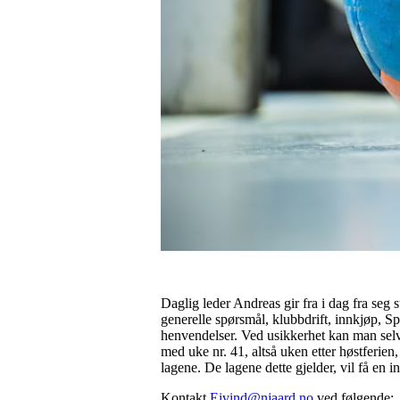
Daglig leder Andreas gir fra i dag fra seg 
generelle spørsmål, klubbdrift, innkjøp, Sp
henvendelser. Ved usikkerhet kan man selvfø
med uke nr. 41, altså uken etter høstferien
lagene. De lagene dette gjelder, vil få en 
Kontakt
Eivind@njaard.no
ved følgende: