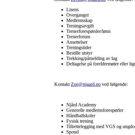
Lisens
Overganger
Medlemsskap
Treningsavgift
Trenerforespørsler/lønn
Trenerforum
Ansettelser
Treningstider
Bestille utstyr
Trekking/påmelding av lag
Deltagelse på foreldremøter eller li
Kontakt
Zoe@njaard.no
ved følgen
Njård Academy
Generelle medlemsforespørler
Håndballskoler
Fysisk trening
Tillrettelegging med VGS og ungd
Spond