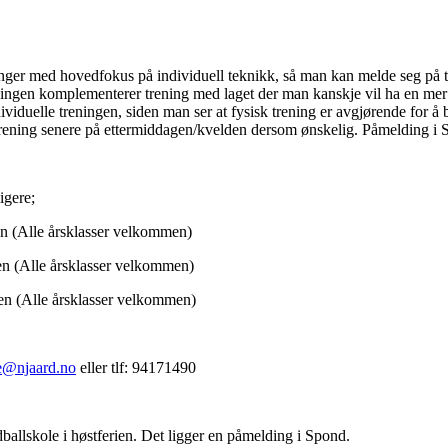
inger med hovedfokus på individuell teknikk, så man kan melde seg på t
eningen komplementerer trening med laget der man kanskje vil ha en mer 
viduelle treningen, siden man ser at fysisk trening er avgjørende for å b
rening senere på ettermiddagen/kvelden dersom ønskelig. Påmelding i
igere;
en (Alle årsklasser velkommen)
n (Alle årsklasser velkommen)
en (Alle årsklasser velkommen)
e@njaard.no
eller tlf: 94171490
dballskole i høstferien. Det ligger en påmelding i Spond.