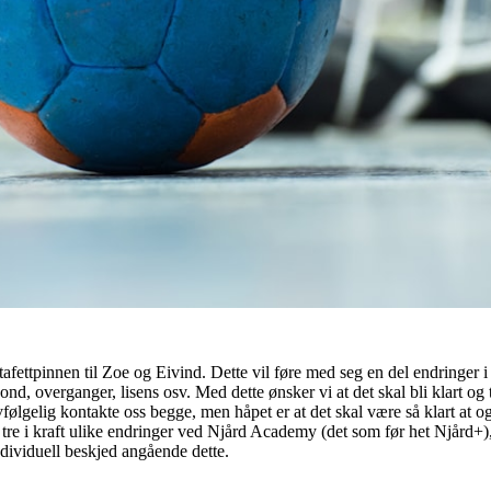
stafettpinnen til Zoe og Eivind. Dette vil føre med seg en del endringer
ond, overganger, lisens osv. Med dette ønsker vi at det skal bli klart o
lgelig kontakte oss begge, men håpet er at det skal være så klart at og t
, tre i kraft ulike endringer ved Njård Academy (det som før het Njård+)
individuell beskjed angående dette.